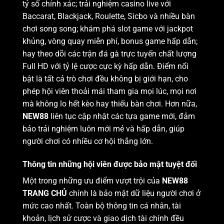
tỷ số chính xác; trải nghiệm casino live với
Baccarat, Blackjack, Roulette, Sicbo và nhiều bàn
chơi song song; khám phá slot game với jackpot
khủng, vòng quay miễn phí, bonus game hấp dẫn;
hay theo dõi các trận đá gà trực tuyến chất lượng
Full HD với tỷ lệ cược cực kỳ hấp dẫn.
Điểm nổi
bật là tất cả trò chơi đều không bị giới hạn, cho
phép hội viên thoải mái tham gia mọi lúc, mọi nơi
mà không lo hết kèo hay thiếu bàn chơi. Hơn nữa,
NEW88
liên tục cập nhật các tựa game mới, đảm
bảo trải nghiệm luôn mới mẻ và hấp dẫn, giúp
người chơi có nhiều cơ hội thắng lớn.
Thông tin những hội viên được bảo mật tuyệt đối
Một trong những ưu điểm vượt trội của
NEW88
TRANG CHỦ
chính là bảo mật dữ liệu người chơi ở
mức cao nhất. Toàn bộ thông tin cá nhân, tài
khoản, lịch sử cược và giao dịch tài chính đều