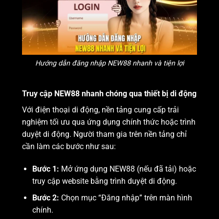
Hướng dẫn đăng nhập NEW88 nhanh và tiện lợi
Truy cập NEW88 nhanh chóng qua thiết bị di động
Với điện thoại di động, nền tảng cung cấp trải
nghiệm tối ưu qua ứng dụng chính thức hoặc trình
duyệt di động. Người tham gia trên nền tảng chỉ
cần làm các bước như sau:
Bước 1:
Mở ứng dụng NEW88 (nếu đã tải) hoặc
truy cập website bằng trình duyệt di động.
Bước 2:
Chọn mục “Đăng nhập” trên màn hình
chính.