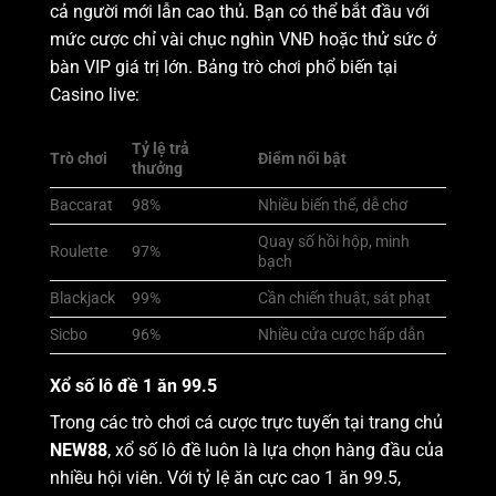
cả người mới lẫn cao thủ. Bạn có thể bắt đầu với
mức cược chỉ vài chục nghìn VNĐ hoặc thử sức ở
bàn VIP giá trị lớn. Bảng trò chơi phổ biến tại
Casino live:
Tỷ lệ trả
Trò chơi
Điểm nổi bật
thưởng
Baccarat
98%
Nhiều biến thể, dễ chơ
Quay số hồi hộp, minh
Roulette
97%
bạch
Blackjack
99%
Cần chiến thuật, sát phạt
Sicbo
96%
Nhiều cửa cược hấp dẫn
Xổ số lô đề 1 ăn 99.5
Trong các trò chơi cá cược trực tuyến tại trang chủ
NEW88
, xổ số lô đề luôn là lựa chọn hàng đầu của
nhiều hội viên. Với tỷ lệ ăn cực cao 1 ăn 99.5,