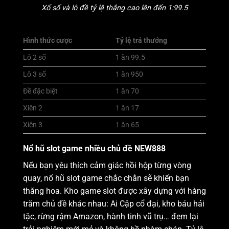
Xổ số và lô đề tỷ lệ thắng cao lên đến 1:99.5
Hình thức cược
Tỷ lệ trả thưởng
Lô 2 số
1 ăn 99.5
Lô 3 số
1 ăn 950
Đề đặc biệt
1 ăn 70
Xiên 2
1 ăn 17
Xiên 3
1 ăn 65
Nổ hũ slot game nhiều chủ đề NEW888
Nếu bạn yêu thích cảm giác hồi hộp từng vòng
quay, nổ hũ slot game chắc chắn sẽ khiến bạn
thăng hoa. Kho game slot được xây dựng với hàng
trăm chủ đề khác nhau: Ai Cập cổ đại, kho báu hải
tặc, rừng rậm Amazon, hành tinh vũ trụ… đem lại