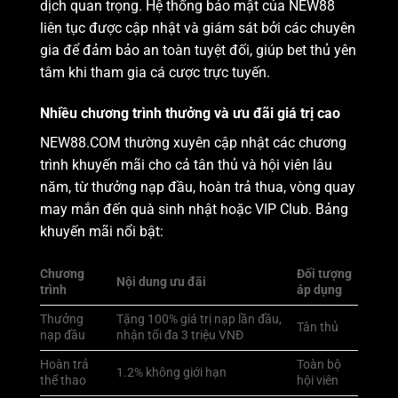
dịch quan trọng. Hệ thống bảo mật của NEW88
liên tục được cập nhật và giám sát bởi các chuyên
gia để đảm bảo an toàn tuyệt đối, giúp bet thủ yên
tâm khi tham gia cá cược trực tuyến.
Nhiều chương trình thưởng và ưu đãi giá trị cao
NEW88.COM thường xuyên cập nhật các chương
trình khuyến mãi cho cả tân thủ và hội viên lâu
năm, từ thưởng nạp đầu, hoàn trả thua, vòng quay
may mắn đến quà sinh nhật hoặc VIP Club. Bảng
khuyến mãi nổi bật:
Chương
Đối tượng
Nội dung ưu đãi
trình
áp dụng
Thưởng
Tặng 100% giá trị nạp lần đầu,
Tân thủ
nạp đầu
nhận tối đa 3 triệu VNĐ
Hoàn trả
Toàn bộ
1.2% không giới hạn
thể thao
hội viên