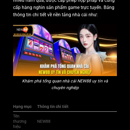
nhiều năm qua, được cấp phép hợp pháp và cung
cấp hàng nghìn sản phẩm game trực tuyến. Bảng
thông tin chi tiết về nền tảng nhà cái như:
Khám phá tổng quan nhà cái NEW88 uy tín và
chuyên nghiệp
Hạng mục
Thông tin chi tiết
Tên
thương
NEW88
hiệu