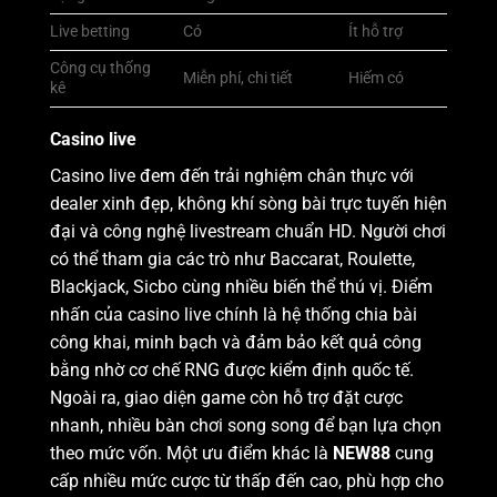
Live betting
Có
Ít hỗ trợ
Công cụ thống
Miễn phí, chi tiết
Hiếm có
kê
Casino live
Casino live đem đến trải nghiệm chân thực với
dealer xinh đẹp, không khí sòng bài trực tuyến hiện
đại và công nghệ livestream chuẩn HD. Người chơi
có thể tham gia các trò như Baccarat, Roulette,
Blackjack, Sicbo cùng nhiều biến thể thú vị.
Điểm
nhấn của casino live chính là hệ thống chia bài
công khai, minh bạch và đảm bảo kết quả công
bằng nhờ cơ chế RNG được kiểm định quốc tế.
Ngoài ra, giao diện game còn hỗ trợ đặt cược
nhanh, nhiều bàn chơi song song để bạn lựa chọn
theo mức vốn.
Một ưu điểm khác là
NEW88
cung
cấp nhiều mức cược từ thấp đến cao, phù hợp cho