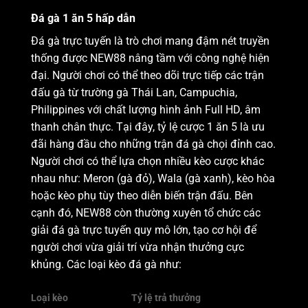
Đá gà 1 ăn 5 hấp dẫn
Đá gà trực tuyến là trò chơi mang đậm nét truyền
thống được NEW88 nâng tầm với công nghệ hiện
đại. Người chơi có thể theo dõi trực tiếp các trận
đấu gà từ trường gà Thái Lan, Campuchia,
Philippines với chất lượng hình ảnh Full HD, âm
thanh chân thực. Tại đây, tỷ lệ cược 1 ăn 5 là ưu
đãi hàng đầu cho những trận đá gà chọi đỉnh cao.
Người chơi có thể lựa chọn nhiều kèo cược khác
nhau như: Meron (gà đỏ), Wala (gà xanh), kèo hòa
hoặc kèo phụ tùy theo diễn biến trận đấu. Bên
cạnh đó, NEW88 còn thường xuyên tổ chức các
giải đá gà trực tuyến quy mô lớn, tạo cơ hội để
người chơi vừa giải trí vừa nhận thưởng cực
khủng. Các loại kèo đá gà như:
Loại kèo
Tỷ lệ trả thưởng