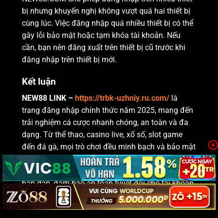
bị nhưng khuyến nghị không vượt quá hai thiết bị
cùng lúc. Việc đăng nhập quá nhiều thiết bị có thể
gây lỗi bảo mật hoặc tạm khóa tài khoản. Nếu
cần, bạn nên đăng xuất trên thiết bị cũ trước khi
đăng nhập trên thiết bị mới.
Kết luận
NEW88 LINK –
https://trbk-uzhniy.ru.com/
là
trang đăng nhập chính thức năm 2025, mang đến
trải nghiệm cá cược nhanh chóng, an toàn và đa
dạng. Từ thể thao, casino live, xổ số, slot game
đến đá gà, mọi trò chơi đều minh bạch và bảo mật
cao. Hãy đăng nhập NEW88 ngay hôm nay để trải
nghiệm kho game phong phú và nhận ưu đãi siêu
hấp dẫn, đảm bảo an toàn tuyệt đối cho tài khoản
và giao dịch của bạn.