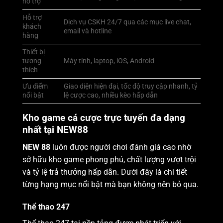
hỗ trợ
Hỗ trợ
Dịch vụ CSKH 24/7 qua các mục live chat,
khách
email và hotline
hàng
Thiết bị
tương
Máy tính, laptop, iOS, Android
thích
Ưu điểm
Giao diện hiện đại, tốc độ truy cập nhanh, tỷ
nổi bật
lệ cược cao, nhiều kèo hấp dẫn
Kho game cá cược trực tuyến đa dạng
nhất tại NEW88
NEW 88
luôn được người chơi đánh giá cao nhờ
sở hữu kho game phong phú, chất lượng vượt trội
và tỷ lệ trả thưởng hấp dẫn. Dưới đây là chi tiết
từng hạng mục nổi bật mà bạn không nên bỏ qua.
Thể thao 247