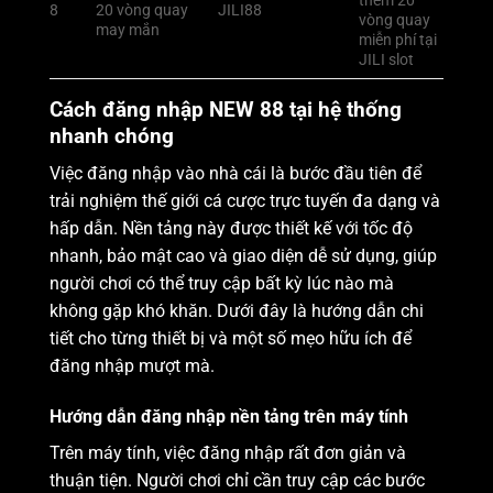
thêm 20
8
20 vòng quay
JILI88
vòng quay
may mắn
miễn phí tại
JILI slot
Cách đăng nhập NEW 88 tại hệ thống
nhanh chóng
Việc đăng nhập vào nhà cái là bước đầu tiên để
trải nghiệm thế giới cá cược trực tuyến đa dạng và
hấp dẫn. Nền tảng này được thiết kế với tốc độ
nhanh, bảo mật cao và giao diện dễ sử dụng, giúp
người chơi có thể truy cập bất kỳ lúc nào mà
không gặp khó khăn. Dưới đây là hướng dẫn chi
tiết cho từng thiết bị và một số mẹo hữu ích để
đăng nhập mượt mà.
Hướng dẫn đăng nhập nền tảng trên máy tính
Trên máy tính, việc đăng nhập rất đơn giản và
thuận tiện. Người chơi chỉ cần truy cập các bước