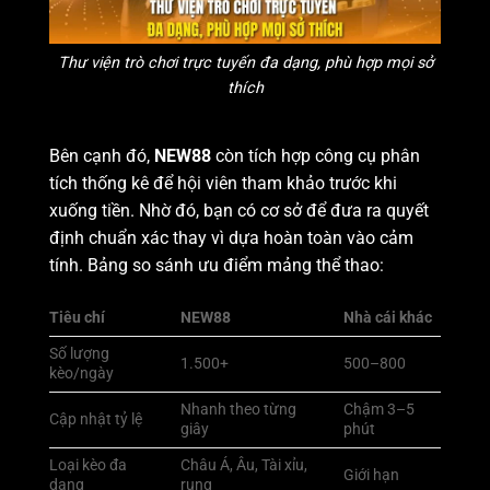
Thư viện trò chơi trực tuyến đa dạng, phù hợp mọi sở
thích
Bên cạnh đó,
NEW88
còn tích hợp công cụ phân
tích thống kê để hội viên tham khảo trước khi
xuống tiền. Nhờ đó, bạn có cơ sở để đưa ra quyết
định chuẩn xác thay vì dựa hoàn toàn vào cảm
tính. Bảng so sánh ưu điểm mảng thể thao:
Tiêu chí
NEW88
Nhà cái khác
Số lượng
1.500+
500–800
kèo/ngày
Nhanh theo từng
Chậm 3–5
Cập nhật tỷ lệ
giây
phút
Loại kèo đa
Châu Á, Âu, Tài xỉu,
Giới hạn
dạng
rung