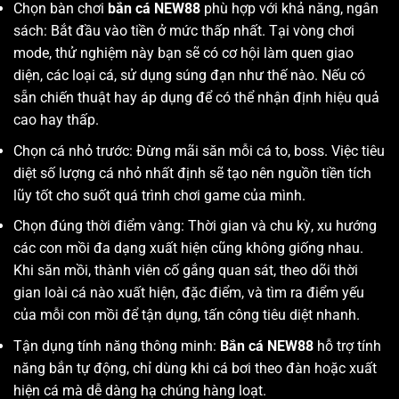
Chọn bàn chơi
bắn cá NEW88
phù hợp với khả năng, ngân
sách: Bắt đầu vào tiền ở mức thấp nhất. Tại vòng chơi
mode, thử nghiệm này bạn sẽ có cơ hội làm quen giao
diện, các loại cá, sử dụng súng đạn như thế nào. Nếu có
sẵn chiến thuật hay áp dụng để có thể nhận định hiệu quả
cao hay thấp.
Chọn cá nhỏ trước: Đừng mãi săn mỗi cá to, boss. Việc tiêu
diệt số lượng cá nhỏ nhất định sẽ tạo nên nguồn tiền tích
lũy tốt cho suốt quá trình chơi game của mình.
Chọn đúng thời điểm vàng: Thời gian và chu kỳ, xu hướng
các con mồi đa dạng xuất hiện cũng không giống nhau.
Khi săn mồi, thành viên cố gắng quan sát, theo dõi thời
gian loài cá nào xuất hiện, đặc điểm, và tìm ra điểm yếu
của mỗi con mồi để tận dụng, tấn công tiêu diệt nhanh.
Tận dụng tính năng thông minh:
Bắn cá NEW88
hỗ trợ tính
năng bắn tự động, chỉ dùng khi cá bơi theo đàn hoặc xuất
hiện cá mà dễ dàng hạ chúng hàng loạt.