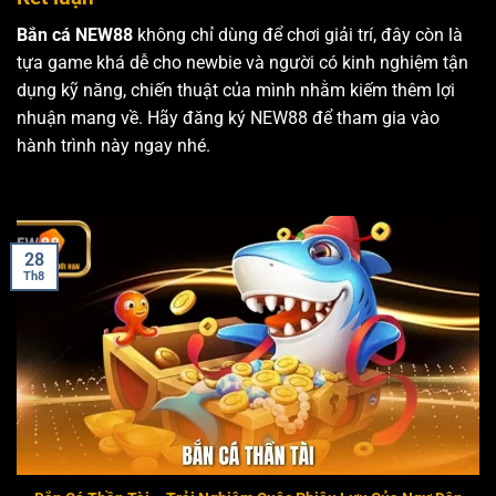
Bắn cá NEW88
không chỉ dùng để chơi giải trí, đây còn là
tựa game khá dễ cho newbie và người có kinh nghiệm tận
dụng kỹ năng, chiến thuật của mình nhằm kiếm thêm lợi
nhuận mang về. Hãy đăng ký NEW88 để tham gia vào
hành trình này ngay nhé.
28
Th8