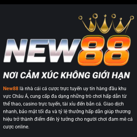
Của
Lớn
Những
Cao
Thủ
Săn
Thưởng
Lớn
New88
là nhà cái cá cược trực tuyến uy tín hàng đầu khu
vực Châu Á, cung cấp đa dạng những trò chơi hấp dẫn từ
thể thao, casino trực tuyến, tài xỉu đến bắn cá. Giao dịch
nhanh, bảo mật tối đa và tỷ lệ thưởng hấp dẫn giúp thương
hiệu trở thành điểm đến lý tưởng cho người chơi đam mê cá
cược online.