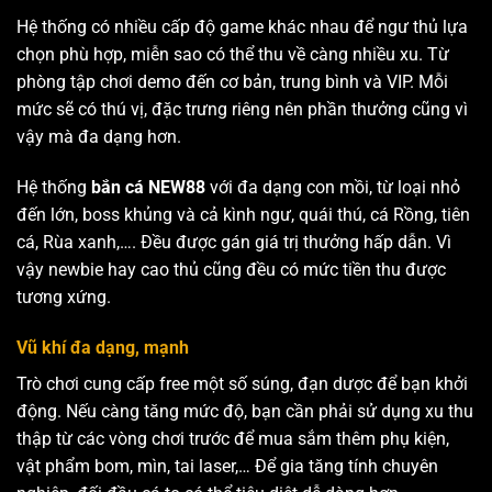
Hệ thống có nhiều cấp độ game khác nhau để ngư thủ lựa
chọn phù hợp, miễn sao có thể thu về càng nhiều xu. Từ
phòng tập chơi demo đến cơ bản, trung bình và VIP. Mỗi
mức sẽ có thú vị, đặc trưng riêng nên phần thưởng cũng vì
vậy mà đa dạng hơn.
Hệ thống
bắn cá NEW88
với đa dạng con mồi, từ loại nhỏ
đến lớn, boss khủng và cả kình ngư, quái thú, cá Rồng, tiên
cá, Rùa xanh,…. Đều được gán giá trị thưởng hấp dẫn. Vì
vậy newbie hay cao thủ cũng đều có mức tiền thu được
tương xứng.
Vũ khí đa dạng, mạnh
Trò chơi cung cấp free một số súng, đạn dược để bạn khởi
động. Nếu càng tăng mức độ, bạn cần phải sử dụng xu thu
thập từ các vòng chơi trước để mua sắm thêm phụ kiện,
vật phẩm bom, mìn, tai laser,… Để gia tăng tính chuyên