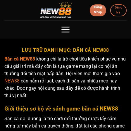
Bỏ
Đăng
Đăng
qua
Nhập
ký
nội
dung
LƯU TRỮ DANH MỤC:
BẮN CÁ NEW88
Bắn cá NEW88
không chỉ là trò chơi tiêu khiển phục vụ nhu
cầu giải trí mà đây còn là tựa game mang lại cơ hội ăn
thưởng đổi tiền mặt hấp dẫn. Hội viên mới tham gia vào
NEW88
cần nắm rõ luật, cách đi săn và nhiều mẹo hay
khác. Đọc ngay nội dung sau đây để có được hành trình
thú vị nhất.
Giới thiệu sơ bộ về sảnh game bắn cá NEW88
Săn cá đại dương là trò chơi đổi thưởng được lấy cảm
hứng từ máy bắn cá truyền thống, đặt tại các phòng game