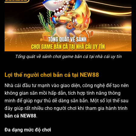
Tổng quát về sảnh chơi game bắn cá tại nhà cái uy tín
Lợi thế người chơi bắn cá tại NEW88
Nhà cái đầu tư mạnh vào giao diện, công nghệ để tạo nên
không gian săn mồi hấp dẫn, tích hợp tính năng thông
minh để giúp ngư thủ dễ dàng săn bắn. Một số lợi thế sau
đây giúp rất nhiều cho người chơi khi tham gia hành trình
bắn cá NEW88
.
Đa dạng mức độ chơi