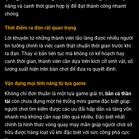
năng và canh thời gian hợp lý để đạt thành công nhanh
chóng.
Thời điểm ra đòn rất quan trọng
Lời khuyên từ những thành viên lão làng được nhiều người
tin tưởng chính là việc canh thật chuẩn thời gian trước khi
ra đạn. Thay vì bắn liên tục mà không có kế hoạch hay
canh thời gian, thành viên cần dựa trên kích cỡ sinh vật, số
lượng xuất hiện trên bàn chơi để đưa ra quyết định.
Vận dụng mọi tính năng từ tựa game
Không chỉ đơn thuần là một tựa game giải trí,
bắn cá thần
tài
còn chứa đựng một hệ thống mini game đặc biệt giúp
người chơi tìm kiếm được các ưu đãi hấp dẫn và tăng vốn
nhanh mà không cần nạp tiền quá nhiều. Đặc biệt nhất
chính là hình thức vòng quay may mắn giúp người chơi sở
hữu được hàng loạt vũ khí đặc biệt với sức công phá cực