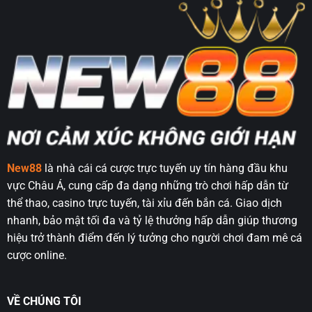
Thủ
Săn
Thưởng
Lớn
New88
là nhà cái cá cược trực tuyến uy tín hàng đầu khu
vực Châu Á, cung cấp đa dạng những trò chơi hấp dẫn từ
thể thao, casino trực tuyến, tài xỉu đến bắn cá. Giao dịch
nhanh, bảo mật tối đa và tỷ lệ thưởng hấp dẫn giúp thương
hiệu trở thành điểm đến lý tưởng cho người chơi đam mê cá
cược online.
VỀ CHÚNG TÔI