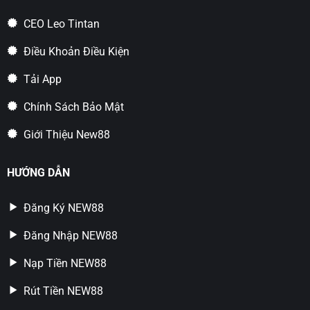
CEO Leo Tintan
Điều Khoản Điều Kiện
Tải App
Chính Sách Bảo Mật
Giới Thiệu New88
HƯỚNG DẪN
Đăng Ký NEW88
Đăng Nhập NEW88
Nạp Tiền NEW88
Rút Tiền NEW88