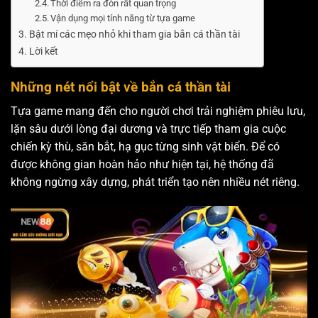
Thời điểm ra đòn rất quan trọng
Vận dụng mọi tính năng từ tựa game
Bật mí các mẹo nhỏ khi tham gia bắn cá thần tài
Lời kết
Những nét nổi bật về bắn cá thần tài
Tựa game mang đến cho người chơi trải nghiệm phiêu lưu,
lặn sâu dưới lòng đại dương và trực tiếp tham gia cuộc
chiến kỳ thù, săn bắt, hạ gục từng sinh vật biển. Để có
được không gian hoàn hảo như hiện tại, hệ thống đã
không ngừng xây dựng, phát triển tạo nên nhiều nét riêng.