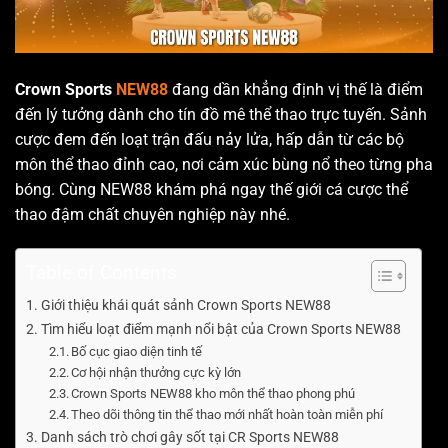
Crown Sports
NEW88
đang dần khẳng định vị thế là điểm
đến lý tưởng dành cho tín đồ mê thể thao trực tuyến. Sảnh
cược đem đến loạt trận đấu nảy lửa, hấp dẫn từ các bộ
môn thể thao đỉnh cao, nơi cảm xúc bùng nổ theo từng pha
bóng. Cùng NEW88 khám phá ngay thế giới cá cược thể
thao đậm chất chuyên nghiệp này nhé.
Table of Contents
Giới thiệu khái quát sảnh Crown Sports NEW88
Tìm hiểu loạt điểm mạnh nổi bật của Crown Sports NEW88
Bố cục giao diện tinh tế
Cơ hội nhận thưởng cực kỳ lớn
Crown Sports NEW88 kho môn thể thao phong phú
Theo dõi thông tin thể thao mới nhất hoàn toàn miễn phí
Danh sách trò chơi gây sốt tại CR Sports NEW88