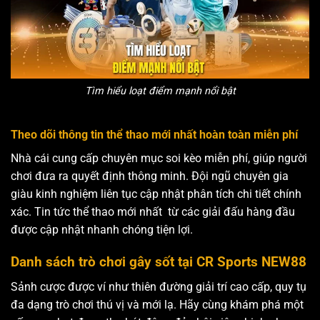
Tìm hiểu loạt điểm mạnh nổi bật
Theo dõi thông tin thể thao mới nhất hoàn toàn miễn phí
Nhà cái cung cấp chuyên mục soi kèo miễn phí, giúp người
chơi đưa ra quyết định thông minh. Đội ngũ chuyên gia
giàu kinh nghiệm liên tục cập nhật phân tích chi tiết chính
xác. Tin tức thể thao mới nhất từ các giải đấu hàng đầu
được cập nhật nhanh chóng tiện lợi.
Danh sách trò chơi gây sốt tại CR Sports NEW88
Sảnh cược được ví như thiên đường giải trí cao cấp, quy tụ
đa dạng trò chơi thú vị và mới lạ. Hãy cùng khám phá một