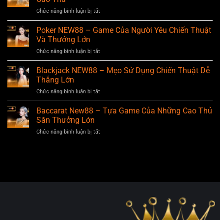
Sân
Chất
Chức năng bình luận bị tắt
ở
Chơi
Thời
Via
Sôi
Thượng
Casino
Poker NEW88 – Game Của Người Yêu Chiến Thuật
Động
–
Cùng
Và Thưởng Lớn
Sân
Trải
Chức năng bình luận bị tắt
ở
Chơi
Nghiệm
Poker
Bài
Khác
NEW88
Blackjack NEW88 – Mẹo Sử Dụng Chiến Thuật Dễ
Hiện
Biệt
–
Đại,
Thắng Lớn
Game
Đỉnh
Chức năng bình luận bị tắt
ở
Của
Cao
Blackjack
Người
Của
NEW88
Baccarat New88 – Tựa Game Của Những Cao Thủ
Yêu
Cao
–
Chiến
Săn Thưởng Lớn
Thủ
Mẹo
Thuật
Chức năng bình luận bị tắt
ở
Sử
Và
Baccarat
Dụng
Thưởng
New88
Chiến
Lớn
–
Thuật
Tựa
Dễ
Game
Thắng
Của
Lớn
Những
Cao
Thủ
Săn