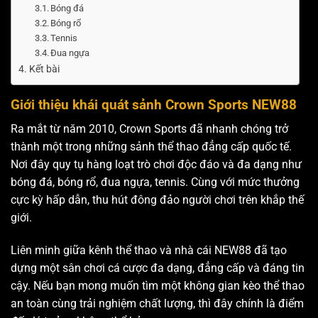
Bóng đá
Bóng rổ
Tennis
Đua ngựa
Kết bài
Giới thiệu khái quát sảnh Crown Sports NEW88
Ra mắt từ năm 2010, Crown Sports đã nhanh chóng trở
thành một trong những sảnh thể thao đẳng cấp quốc tế.
Nơi đây quy tụ hàng loạt trò chơi độc đáo và đa dạng như
bóng đá, bóng rổ, đua ngựa, tennis. Cùng với mức thưởng
cực kỳ hấp dẫn, thu hút đông đảo người chơi trên khắp thế
giới.
Liên minh giữa kênh thể thao và nhà cái NEW88 đã tạo
dựng một sân chơi cá cược đa dạng, đẳng cấp và đáng tin
cậy. Nếu bạn mong muốn tìm một không gian kèo thể thao
an toàn cùng trải nghiệm chất lượng, thì đây chính là điểm