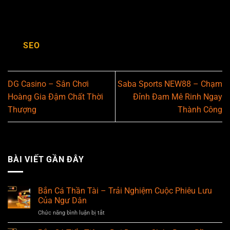
SEO
DG Casino – Sân Chơi
Saba Sports NEW88 – Chạm
Hoàng Gia Đậm Chất Thời
Đỉnh Đam Mê Rinh Ngay
Thượng
Thành Công
BÀI VIẾT GẦN ĐÂY
Bắn Cá Thần Tài – Trải Nghiệm Cuộc Phiêu Lưu
Của Ngư Dân
Chức năng bình luận bị tắt
ở
Bắn