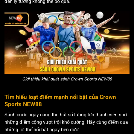
đến lý tưởng không thể bỏ qua.
Giới thiệu khái quát sảnh Crown Sports NEW88
Tìm hiểu loạt điểm mạnh nổi bật của Crown
Sports NEW88
Sảnh cược ngày càng thu hút số lượng lớn thành viên nhờ
những điểm cộng vượt trội khó cưỡng. Hãy cùng điểm qua
những lợi thế nổi bật ngay bên dưới.