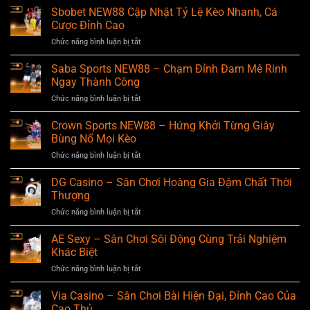
Đặt
Hiểu
Sbobet NEW88 Cập Nhật Tỷ Lệ Kèo Nhanh, Cá
Cách
Cược
Kèo
Xác
Cược Đỉnh Cao
Châu
Định
Chức năng bình luận bị tắt
ở
Âu
Thắng
Sbobet
Chi
Thua
NEW88
Saba Sports NEW88 – Chạm Đỉnh Đam Mê Rinh
Tiết
Khi
Cập
A
Ngay Thành Công
Cá
Nhật
–
Cược
Chức năng bình luận bị tắt
ở
Tỷ
Z
Saba
Lệ
Dành
Sports
Crown Sports NEW88 – Hứng Khởi Từng Giây
Kèo
Cho
NEW88
Nhanh,
Bùng Nổ Mọi Kèo
Tấm
–
Cá
Chiếu
Chức năng bình luận bị tắt
ở
Chạm
Cược
Mới
Crown
Đỉnh
Đỉnh
Sports
DG Casino – Sân Chơi Hoàng Gia Đậm Chất Thời
Đam
Cao
NEW88
Mê
Thượng
–
Rinh
Chức năng bình luận bị tắt
ở
Hứng
Ngay
DG
Khởi
Thành
Casino
AE Sexy – Sân Chơi Sôi Động Cùng Trải Nghiệm
Từng
Công
–
Giây
Khác Biệt
Sân
Bùng
Chức năng bình luận bị tắt
ở
Chơi
Nổ
AE
Hoàng
Mọi
Sexy
Via Casino – Sân Chơi Bài Hiện Đại, Đỉnh Cao Của
Gia
Kèo
–
Đậm
Cao Thủ