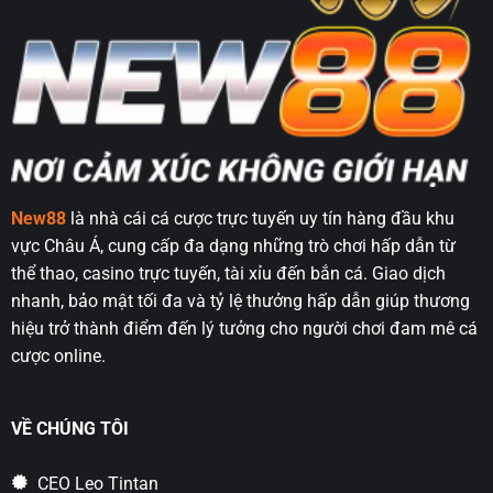
Thưởng
Lớn
New88
là nhà cái cá cược trực tuyến uy tín hàng đầu khu
vực Châu Á, cung cấp đa dạng những trò chơi hấp dẫn từ
thể thao, casino trực tuyến, tài xỉu đến bắn cá. Giao dịch
nhanh, bảo mật tối đa và tỷ lệ thưởng hấp dẫn giúp thương
hiệu trở thành điểm đến lý tưởng cho người chơi đam mê cá
cược online.
VỀ CHÚNG TÔI
CEO Leo Tintan