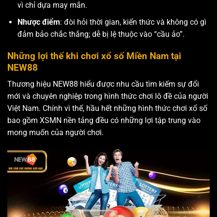
vì chỉ dựa may mắn.
Nhược điểm
: đòi hỏi thời gian, kiến thức và không có gì
đảm bảo chắc thắng; dễ bị lệ thuộc vào “cầu ảo”.
Những lợi thế khi chơi xổ số Miền Nam tại
NEW88
Thương hiệu NEW88 hiểu được nhu cầu tìm kiếm sự đổi
mới và chuyên nghiệp trong hình thức chơi lô đề của người
Việt Nam. Chính vì thế, hầu hết những hình thức chơi xổ số
bao gồm XSMN nền tảng đều có những lợi tập trung vào
mong muốn của người chơi.