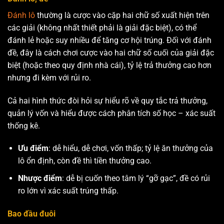
Đánh lô
thường là cược vào cặp hai chữ số xuất hiện trên
các giải (không nhất thiết phải là giải đặc biệt), có thể
đánh lẻ hoặc suy nhiều để tăng cơ hội trúng. Đối với đánh
đề, đây là cách chơi cược vào hai chữ số cuối của giải đặc
biệt (hoặc theo quy định nhà cái), tỷ lệ trả thưởng cao hơn
nhưng đi kèm với rủi ro.
Cả hai hình thức đòi hỏi sự hiểu rõ về quy tắc trả thưởng,
quản lý vốn và hiểu được cách phân tích số học – xác suất
thống kê.
Ưu điểm
: dễ hiểu, dễ chơi, vốn thấp; tỷ lệ ăn thưởng của
lô ổn định, còn đề thì tiền thưởng cao.
Nhược điểm
: dễ bị cuốn theo tâm lý “gỡ gạc”, đề có rủi
ro lớn vì xác suất trúng thấp.
Bao đầu đuôi