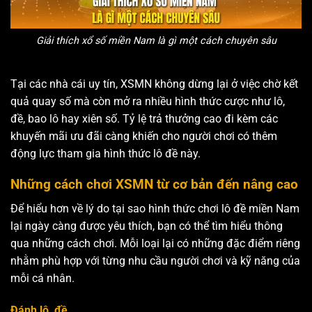
Giải thích xổ số miền Nam là gì một cách chuyên sâu
Tại các nhà cái uy tín, XSMN không dừng lại ở việc chờ kết
quả quay số mà còn mở ra nhiều hình thức cược như lô,
đề, bao lô hay xiên số. Tỷ lệ trả thưởng cao đi kèm các
khuyến mãi ưu đãi càng khiến cho người chơi có thêm
động lực tham gia hình thức lô đề này.
Những cách chơi XSMN từ cơ bản đến nâng cao
Để hiểu hơn về lý do tại sao hình thức chơi lô đề miền Nam
lại ngày càng được yêu thích, bạn có thể tìm hiểu thông
qua những cách chơi. Mỗi loại lại có những đặc điểm riêng
nhằm phù hợp với từng nhu cầu người chơi và kỹ năng của
mỗi cá nhân.
Đánh lô, đề