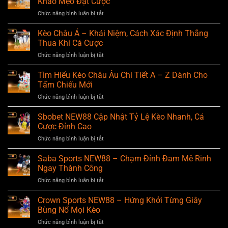
Khảo Mẹo Đặt Cược
Hệ
Tầm
Chức năng bình luận bị tắt
ở
Thống
Xổ
Kèo
Xổ
Số
Malaysia
Kèo Châu Á – Khái Niệm, Cách Xác Định Thắng
Số
Online
–
Trực
Thua Khi Cá Cược
Trải
Tuyến
Chức năng bình luận bị tắt
ở
Nghiệm
Hấp
Kèo
Đúng
Dẫn,
Châu
Tìm Hiểu Kèo Châu Âu Chi Tiết A – Z Dành Cho
Cách,
Thưởng
Á
Tham
Tấm Chiếu Mới
Cao
–
Khảo
Chức năng bình luận bị tắt
ở
Khái
Mẹo
Tìm
Niệm,
Đặt
Hiểu
Sbobet NEW88 Cập Nhật Tỷ Lệ Kèo Nhanh, Cá
Cách
Cược
Kèo
Xác
Cược Đỉnh Cao
Châu
Định
Chức năng bình luận bị tắt
ở
Âu
Thắng
Sbobet
Chi
Thua
NEW88
Saba Sports NEW88 – Chạm Đỉnh Đam Mê Rinh
Tiết
Khi
Cập
A
Ngay Thành Công
Cá
Nhật
–
Cược
Chức năng bình luận bị tắt
ở
Tỷ
Z
Saba
Lệ
Dành
Sports
Crown Sports NEW88 – Hứng Khởi Từng Giây
Kèo
Cho
NEW88
Nhanh,
Bùng Nổ Mọi Kèo
Tấm
–
Cá
Chiếu
Chức năng bình luận bị tắt
ở
Chạm
Cược
Mới