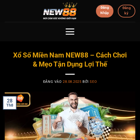
Bỏ
Đăng
Đăng
qua
Nhập
ký
nội
dung
Xổ Số Miền Nam NEW88 – Cách Chơi
& Mẹo Tận Dụng Lợi Thế
ĐĂNG VÀO
28.08.2025
BỞI
SEO
28
Th8