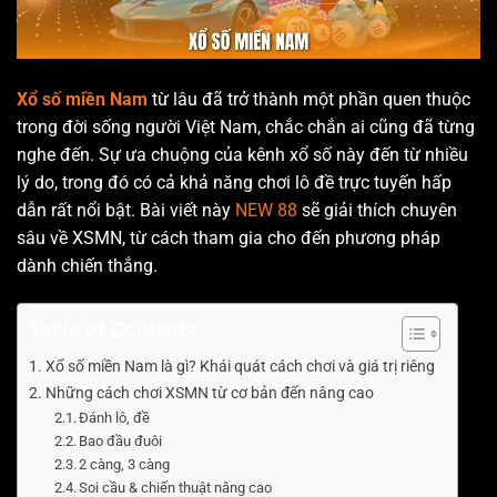
Xổ số miền Nam
từ lâu đã trở thành một phần quen thuộc
trong đời sống người Việt Nam, chắc chắn ai cũng đã từng
nghe đến. Sự ưa chuộng của kênh xổ số này đến từ nhiều
lý do, trong đó có cả khả năng chơi lô đề trực tuyến hấp
dẫn rất nổi bật. Bài viết này
NEW 88
sẽ giải thích chuyên
sâu về XSMN, từ cách tham gia cho đến phương pháp
dành chiến thắng.
Table of Contents
Xổ số miền Nam là gì? Khái quát cách chơi và giá trị riêng
Những cách chơi XSMN từ cơ bản đến nâng cao
Đánh lô, đề
Bao đầu đuôi
2 càng, 3 càng
Soi cầu & chiến thuật nâng cao