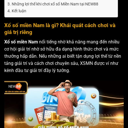
Những lợi thế khi chơi xổ số Miền Nam tại NEW88
Kết luận
Xổ số miền Nam là gì? Khái quát cách chơi và
giá trị riêng
Xổ số miền Nam
nổi tiếng nhờ khả năng mang đến nhiều
cơ hội giải trí nhờ sở hữu đa dạng hình thức chơi và mức
thưởng hấp dẫn. Nếu những ai biết tận dụng lợi thế từ nền
tảng giải trí và cách chơi chuyên sâu, XSMN được ví như
kênh đầu tư giải trí đầy lý tưởng.