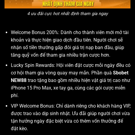
4 ưu đãi cực hot nhất định tham gia ngay
Welcome Bonus 200%: Dành cho thành viên mới mở tài
khoản và thực hiện giao dịch đầu tiên. Người chơi sẽ
nhận số tiền thưởng gấp đôi giá trị nạp ban đầu, giúp
tăng quỹ vốn để tham gia nhiều trận cược hơn.
Lucky Spin Rewards: Hội viên đặt cược mỗi ngày đều có
cơ hội tham gia vòng quay may mắn. Phần quà
Sbobet
NEW88
trao tặng bao gồm nhiều hiện vật giá trị cao như
iPhone 15 Pro Max, xe tay ga, cùng các gói cược miễn
phí.
VIP Welcome Bonus: Chỉ dành riêng cho khách hàng VIP,
được trao vào dịp sinh nhật. Ưu đãi giúp người chơi vừa
tận hưởng ngày đặc biệt vừa có thêm vốn thưởng để
đặt kèo.