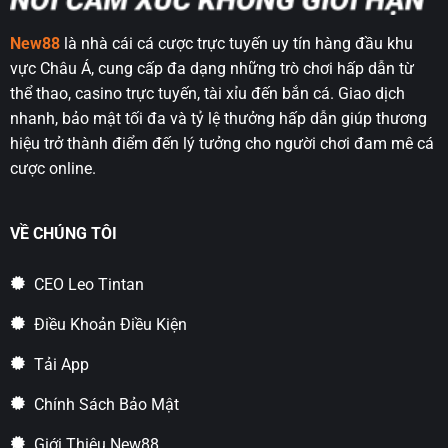
New88
là nhà cái cá cược trực tuyến uy tín hàng đầu khu
vực Châu Á, cung cấp đa dạng những trò chơi hấp dẫn từ
thể thao, casino trực tuyến, tài xỉu đến bắn cá. Giao dịch
nhanh, bảo mật tối đa và tỷ lệ thưởng hấp dẫn giúp thương
hiệu trở thành điểm đến lý tưởng cho người chơi đam mê cá
cược online.
VỀ CHÚNG TÔI
CEO Leo Tintan
Điều Khoản Điều Kiện
Tải App
Chính Sách Bảo Mật
Giới Thiệu New88