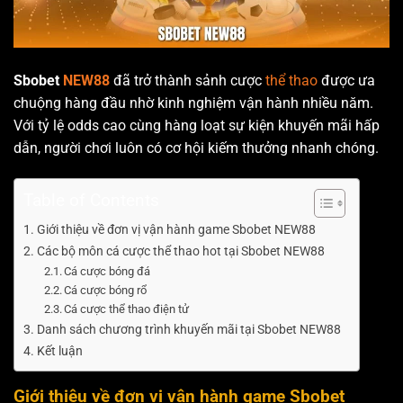
Sbobet
NEW88
đã trở thành sảnh cược
thể thao
được ưa
chuộng hàng đầu nhờ kinh nghiệm vận hành nhiều năm.
Với tỷ lệ odds cao cùng hàng loạt sự kiện khuyến mãi hấp
dẫn, người chơi luôn có cơ hội kiếm thưởng nhanh chóng.
Table of Contents
Giới thiệu về đơn vị vận hành game Sbobet NEW88
Các bộ môn cá cược thể thao hot tại Sbobet NEW88
Cá cược bóng đá
Cá cược bóng rổ
Cá cược thể thao điện tử
Danh sách chương trình khuyến mãi tại Sbobet NEW88
Kết luận
Giới thiệu về đơn vị vận hành game Sbobet