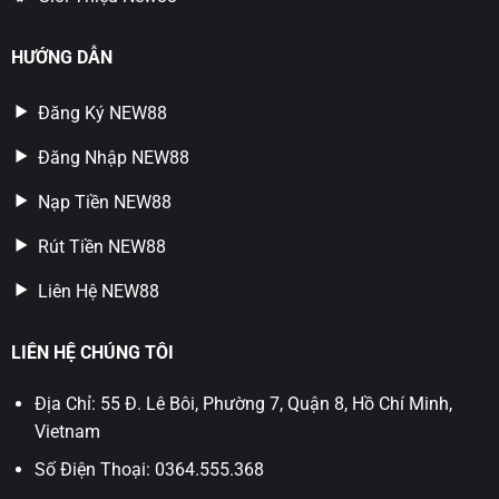
HƯỚNG DẪN
Đăng Ký NEW88
Đăng Nhập NEW88
Nạp Tiền NEW88
Rút Tiền NEW88
Liên Hệ NEW88
LIÊN HỆ CHÚNG TÔI
Địa Chỉ:
55 Đ. Lê Bôi, Phường 7, Quận 8, Hồ Chí Minh,
Vietnam
Số Điện Thoại:
0364.555.368