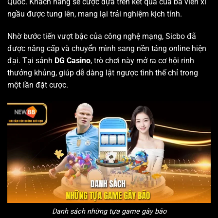
Quốc. Khách hàng sẽ cược dựa trên kết quả của ba viên xí
ngầu được tung lên, mang lại trải nghiệm kịch tính.
Nhờ bước tiến vượt bậc của công nghệ mạng, Sicbo đã
được nâng cấp và chuyển mình sang nền tảng online hiện
đại. Tại sảnh
DG Casino
, trò chơi này mở ra cơ hội rinh
thưởng khủng, giúp dễ dàng lật ngược tình thế chỉ trong
một lần đặt cược.
Danh sách những tựa game gây bão