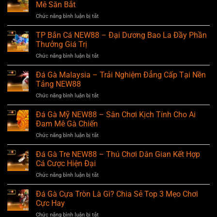
Tiểu
Cuộc
Mê Săn Bắt
Tiên
Phiêu
Chức năng bình luận bị tắt
ở
–
Lưu
JL
Đại
Của
Bắn
TP Bắn Cá NEW88 – Đại Dương Bao La Đầy Phần
Dương
Ngư
Cá
Chứa
Thưởng Giá Trị
Dân
NEW88
Đựng
Chức năng bình luận bị tắt
ở
–
Đầy
TP
Đại
Kho
Bắn
Đá Gà Malaysia – Trải Nghiệm Đẳng Cấp Tại Nền
Dương
Báu
Cá
Bí
Tảng NEW88
Khủng
NEW88
Ẩn
Chức năng bình luận bị tắt
ở
–
Thỏa
Đá
Đại
Đam
Gà
Đá Gà Mỹ NEW88 – Sân Chơi Kịch Tính Cho Ai
Dương
Mê
Malaysia
Bao
Đam Mê Gà Chiến
Săn
–
La
Bắt
Chức năng bình luận bị tắt
ở
Trải
Đầy
Đá
Nghiệm
Phần
Gà
Đá Gà Tre NEW88 – Thú Chơi Dân Gian Kết Hợp
Đẳng
Thưởng
Mỹ
Cấp
Cá Cược Hiện Đại
Giá
NEW88
Tại
Trị
Chức năng bình luận bị tắt
ở
–
Nền
Đá
Sân
Tảng
Gà
Đá Gà Cựa Tròn Là Gì? Chia Sẻ Top 3 Mẹo Chơi
Chơi
NEW88
Tre
Kịch
Cực Hay
NEW88
Tính
Chức năng bình luận bị tắt
ở
–