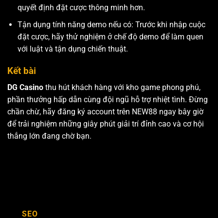
quyết định đặt cược thông minh hơn.
Tận dụng tính năng demo nếu có:
Trước khi nhập cuộc
đặt cược, hãy thử nghiệm ở chế độ demo để làm quen
với luật và tận dụng chiến thuật.
Kết bài
DG Casino
thu hút khách hàng với kho game phong phú,
phần thưởng hấp dẫn cùng đội ngũ hỗ trợ nhiệt tình. Đừng
chần chừ, hãy đăng ký account trên NEW88 ngay bây giờ
để trải nghiệm những giây phút giải trí đỉnh cao và cơ hội
thắng lớn đang chờ bạn.
SEO