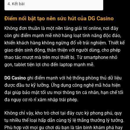
Kết bài
Điểm nổi bật tạo nên sức hút của DG Casino
Không đơn thuần là một nền tảng giải trí online, nơi đây
còn ghi điểm mạnh mẽ nhờ hàng loạt tính năng độc đáo,
khiến khách hàng không ngừng đổ về trải nghiệm. Thiết kế
giao diện sinh động, thân thiện với người dùng, cho phép
thao tác mượt mà trên mọi thiết bị. Từ smartphone nhỏ
gọn, tablet tiện lợi cho đến laptop mạnh mẽ.
DG Casino
ghi điểm mạnh với hệ thống phòng thủ dữ liệu
được đầu tư kỹ lưỡng. Ứng dụng công nghệ mã hóa hiện
đại giúp bảo mật tối ưu mọi thông tin cá nhân, hạn chế tối
đa nguy cơ rò rỉ xâm nhập trái phép.
Không chỉ vậy, kho trò chơi tại đây cực kỳ phong phú, quy
tụ nhiều thể loại hấp dẫn cùng tỷ lệ thắng thưởng lý tưởng.
Phù hợp với mọi gu chơi dù bạn là tân binh khám phá hay