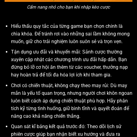
Cẩm nang nhỏ cho bạn khi nhập kèo cược
Hiểu thấu quy tắc của từng game bạn chọn chính là
chìa khóa. Để tránh rơi vào những sai lầm không mong
muốn, giữ cho trải nghiệm luôn suôn sẻ và trọn vẹn.
Tận dụng ưu đãi và khuyến mãi:
Sảnh cược thường
xuyên cập nhật các chương trình ưu đãi hấp dẫn. Bạn
đừng bỏ lỡ cơ hội ăn thêm từ các voucher, thưởng nạp
hay hoàn trả để tối đa hóa lợi ích khi tham gia.
Chơi có chiến thuật, không chạy theo may rủi: Dù may
mắn là yếu tố quan trọng, nhưng người chơi khôn ngoan
luôn biết cách áp dụng chiến thuật phù hợp. Hãy phân
tích kỹ từng tình huống, giữ bình tĩnh và quyết đoán để
nâng cao khả năng chiến thắng.
Quan sát kĩ bảng kết quả trước đó:
Theo dõi lịch sử
phiên cược giúp bạn nhận biết xu hướng và đưa ra