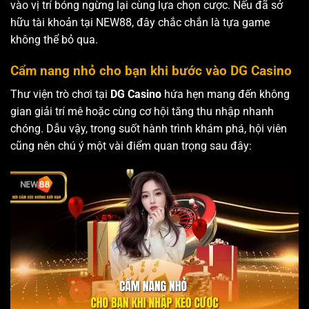
vào vị trí bóng ngừng lại cùng lựa chọn cược. Nếu đã sở
hữu tài khoản tại NEW88, đây chắc chắn là tựa game
không thể bỏ qua.
Cẩm nang nhỏ cho bạn khi bước vào DG Casino
Thư viện trò chơi tại
DG Casino
hứa hẹn mang đến không
gian giải trí mê hoặc cùng cơ hội tăng thu nhập nhanh
chóng. Dẫu vậy, trong suốt hành trình khám phá, hội viên
cũng nên chú ý một vài điểm quan trọng sau đây: