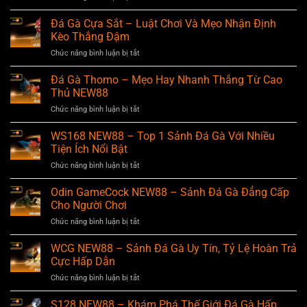
Cho
Đá
Thú
Ai
Gà
Đá Gà Cựa Sắt – Luật Chơi Và Mẹo Nhận Định
Chơi
Đam
Cựa
Dân
Kèo Thắng Đậm
Mê
Tròn
Gian
Gà
Chức năng bình luận bị tắt
ở
Là
Kết
Chiến
Đá
Gì?
Hợp
Gà
Đá Gà Thomo – Mẹo Hay Nhanh Thắng Từ Cao
Chia
Cá
Cựa
Sẻ
Thủ NEW88
Cược
Sắt
Top
Hiện
Chức năng bình luận bị tắt
ở
–
3
Đại
Đá
Luật
Mẹo
Gà
WS168 NEW88 – Top 1 Sảnh Đá Gà Với Nhiều
Chơi
Chơi
Thomo
Và
Tiện Ích Nổi Bật
Cực
–
Mẹo
Hay
Chức năng bình luận bị tắt
ở
Mẹo
Nhận
WS168
Hay
Định
NEW88
Odin GameCock NEW88 – Sảnh Đá Gà Đẳng Cấp
Nhanh
Kèo
–
Thắng
Cho Người Chơi
Thắng
Top
Từ
Đậm
Chức năng bình luận bị tắt
ở
1
Cao
Odin
Sảnh
Thủ
GameCock
WCG NEW88 – Sảnh Đá Gà Uy Tín, Tỷ Lệ Hoàn Trả
Đá
NEW88
NEW88
Gà
Cực Hấp Dẫn
–
Với
Chức năng bình luận bị tắt
ở
Sảnh
Nhiều
WCG
Đá
Tiện
NEW88
S128 NEW88 – Khám Phá Thế Giới Đá Gà Hấp
Gà
Ích