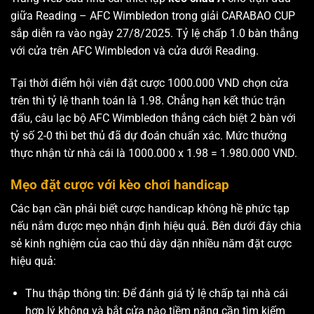
giữa Reading – AFC Wimbledon trong giải CARABAO CUP
sắp diễn ra vào ngày 27/8/2025. Tỷ lệ chấp 1.0 bàn thắng
với cửa trên AFC Wimbledon và cửa dưới Reading.
Tại thời điểm hội viên đặt cược 1000.000 VND chọn cửa
trên thì tỷ lệ thanh toán là 1.98. Chẳng hạn kết thúc trận
đấu, câu lạc bộ AFC Wimbledon thắng cách biệt 2 bàn với
tỷ số 2-0 thì bet thủ đã dự đoán chuẩn xác. Mức thưởng
thực nhận từ nhà cái là 1000.000 x 1.98 = 1.980.000 VND.
Mẹo đặt cược với kèo chơi handicap
Các bạn cần phải biết cược handicap không hề phức tạp
nếu nắm được mẹo nhận định hiệu quả. Bên dưới đây chia
sẻ kinh nghiệm của cao thủ dày dặn nhiều năm đặt cược
hiệu quả:
Thu thập thông tin: Để đánh giá tỷ lệ chấp tại nhà cái
hợp lý không và bắt cửa nào tiềm năng cần tìm kiếm