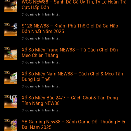
GameCock
WCG NEW88 – Sảnh Đá Gà Uy Tín, Tỷ Lệ Hoàn Trả
Đá
NEW88
NEW88
Gà
Cực Hấp Dẫn
–
Với
Chức năng bình luận bị tắt
ở
Sảnh
Nhiều
WCG
Đá
Tiện
NEW88
S128 NEW88 – Khám Phá Thế Giới Đá Gà Hấp
Gà
Ích
–
Đẳng
Dẫn Nhất Năm 2025
Nổi
Sảnh
Cấp
Bật
Chức năng bình luận bị tắt
ở
Đá
Cho
S128
Gà
Người
NEW88
Xổ Số Miền Trung NEW88 – Từ Cách Chơi Đến
Uy
Chơi
–
Tín,
Mẹo Chiến Thắng
Khám
Tỷ
Chức năng bình luận bị tắt
ở
Phá
Lệ
Xổ
Thế
Hoàn
Số
Xổ Số Miền Nam NEW88 – Cách Chơi & Mẹo Tận
Giới
Trả
Miền
Đá
Dụng Lợi Thế
Cực
Trung
Gà
Hấp
Chức năng bình luận bị tắt
ở
NEW88
Hấp
Dẫn
Xổ
–
Dẫn
Số
Xổ Số Miền Bắc 24/7 – Cách Chơi & Tận Dụng
Từ
Nhất
Miền
Cách
Tính Năng NEW88
Năm
Nam
Chơi
2025
Chức năng bình luận bị tắt
ở
NEW88
Đến
Xổ
–
Mẹo
Số
YB Gaming New88 – Sảnh Game Đổi Thưởng Hiện
Cách
Chiến
Miền
Chơi
Đại Năm 2025
Thắng
Bắc