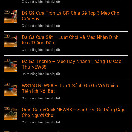
Chức năng bình luận bị tắt
ở
–
Nền
Đá
Sân
Tảng
Gà
Đá Gà Cựa Tròn Là Gì? Chia Sẻ Top 3 Mẹo Chơi
Chơi
NEW88
Tre
Kịch
Cực Hay
NEW88
Tính
Chức năng bình luận bị tắt
ở
–
Cho
Đá
Thú
Ai
Gà
Đá Gà Cựa Sắt – Luật Chơi Và Mẹo Nhận Định
Chơi
Đam
Cựa
Dân
Kèo Thắng Đậm
Mê
Tròn
Gian
Gà
Chức năng bình luận bị tắt
ở
Là
Kết
Chiến
Đá
Gì?
Hợp
Gà
Đá Gà Thomo – Mẹo Hay Nhanh Thắng Từ Cao
Chia
Cá
Cựa
Sẻ
Thủ NEW88
Cược
Sắt
Top
Hiện
Chức năng bình luận bị tắt
ở
–
3
Đại
Đá
Luật
Mẹo
Gà
WS168 NEW88 – Top 1 Sảnh Đá Gà Với Nhiều
Chơi
Chơi
Thomo
Và
Tiện Ích Nổi Bật
Cực
–
Mẹo
Hay
Chức năng bình luận bị tắt
ở
Mẹo
Nhận
WS168
Hay
Định
NEW88
Odin GameCock NEW88 – Sảnh Đá Gà Đẳng Cấp
Nhanh
Kèo
–
Thắng
Cho Người Chơi
Thắng
Top
Từ
Đậm
Chức năng bình luận bị tắt
ở
1
Cao
Odin
Sảnh
Thủ