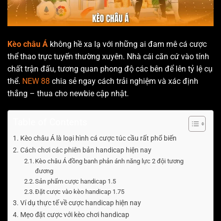
Kèo châu Á
không hề xa lạ với những ai đam mê cá cược
thể thao trực tuyến thường xuyên. Nhà cái căn cứ vào tính
chất trận đấu, tương quan phong độ các bên để lên tỷ lệ cụ
thể.
NEW 88
chia sẻ ngay cách trải nghiệm và xác định
thắng – thua cho newbie cập nhật.
Table of Contents
Kèo châu Á là loại hình cá cược túc cầu rất phổ biến
Cách chơi các phiên bản handicap hiện nay
Kèo châu Á đồng banh phản ánh năng lực 2 đội tương
đương
Sản phẩm cược handicap 1.5
Đặt cược vào kèo handicap 1.75
Ví dụ thực tế về cược handicap hiện nay
Mẹo đặt cược với kèo chơi handicap