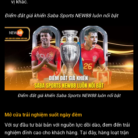
vị khác.
Điểm đắt giá khiến Saba Sports NEW88 luôn nổi bật
Điểm đắt giá khiến Saba Sports NEW88 luôn nổi bật
Mở cửa trải nghiệm suốt ngày đêm
Với sự đầu tư bài bản với nguồn lực dồi dào, đem đến trải
nghiệm đỉnh cao cho khách hàng. Tại đây, hàng loạt trận