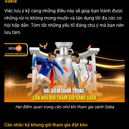
Saba
Việc lưu ý kỹ càng những điều này sẽ giúp bạn tránh được
những rủi ro không mong muốn và tận dụng tối đa các cơ
hội hấp dẫn. Tóm tắt những yếu tố đáng chú ý mà bạn nên
lưu tâm.
Hai điểm quan trọng cần nhớ khi tham gia sảnh Saba
Cân nhắc kỹ khung giờ tham gia đặt kèo