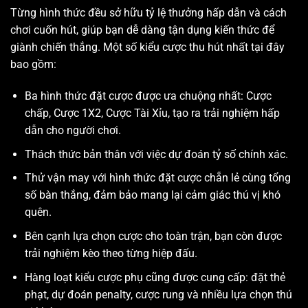
Từng hình thức đều sở hữu tỷ lệ thưởng hấp dẫn và cách
chơi cuốn hút, giúp bạn dễ dàng tận dụng kiến thức để
giành chiến thắng. Một số kiểu cược thu hút nhất tại đây
bao gồm:
Ba hình thức đặt cược được ưa chuộng nhất: Cược
chấp, Cược 1X2, Cược Tài Xỉu, tạo ra trải nghiệm hấp
dẫn cho người chơi.
Thách thức bản thân với việc dự đoán tỷ số chính xác.
Thử vận may với hình thức đặt cược chẵn lẻ cùng tổng
số bàn thắng, đảm bảo mang lại cảm giác thú vị khó
quên.
Bên cạnh lựa chọn cược cho toàn trận, bạn còn được
trải nghiệm kèo theo từng hiệp đấu.
Hàng loạt kiểu cược phụ cũng được cung cấp: đặt thẻ
phạt, dự đoán penalty, cược rung và nhiều lựa chọn thú