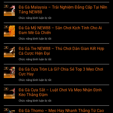
TP
Đại
Kho
Bắn
Đá Gà Malaysia – Trải Nghiệm Đẳng Cấp Tại Nền
Dương
Báu
Cá
Bí
Tảng NEW88
Khủng
NEW88
Ẩn
Chức năng bình luận bị tắt
ở
–
Thỏa
Đá
Đại
Đam
Gà
Đá Gà Mỹ NEW88 – Sân Chơi Kịch Tính Cho Ai
Dương
Mê
Malaysia
Bao
Đam Mê Gà Chiến
Săn
–
La
Bắt
Chức năng bình luận bị tắt
ở
Trải
Đầy
Đá
Nghiệm
Phần
Gà
Đá Gà Tre NEW88 – Thú Chơi Dân Gian Kết Hợp
Đẳng
Thưởng
Mỹ
Cấp
Cá Cược Hiện Đại
Giá
NEW88
Tại
Trị
Chức năng bình luận bị tắt
ở
–
Nền
Đá
Sân
Tảng
Gà
Đá Gà Cựa Tròn Là Gì? Chia Sẻ Top 3 Mẹo Chơi
Chơi
NEW88
Tre
Kịch
Cực Hay
NEW88
Tính
Chức năng bình luận bị tắt
ở
–
Cho
Đá
Thú
Ai
Gà
Đá Gà Cựa Sắt – Luật Chơi Và Mẹo Nhận Định
Chơi
Đam
Cựa
Dân
Kèo Thắng Đậm
Mê
Tròn
Gian
Gà
Chức năng bình luận bị tắt
ở
Là
Kết
Chiến
Đá
Gì?
Hợp
Gà
Đá Gà Thomo – Mẹo Hay Nhanh Thắng Từ Cao
Chia
Cá