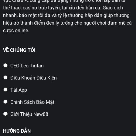
vực Châu Á, cung cấp đa dạng những trò chơi hấp dẫn từ
thể thao, casino trực tuyến, tài xỉu đến bắn cá. Giao dịch
nhanh, bảo mật tối đa và tỷ lệ thưởng hấp dẫn giúp thương
hiệu trở thành điểm đến lý tưởng cho người chơi đam mê cá
cược online.
VỀ CHÚNG TÔI
CEO Leo Tintan
Điều Khoản Điều Kiện
Tải App
Chính Sách Bảo Mật
Giới Thiệu New88
HƯỚNG DẪN