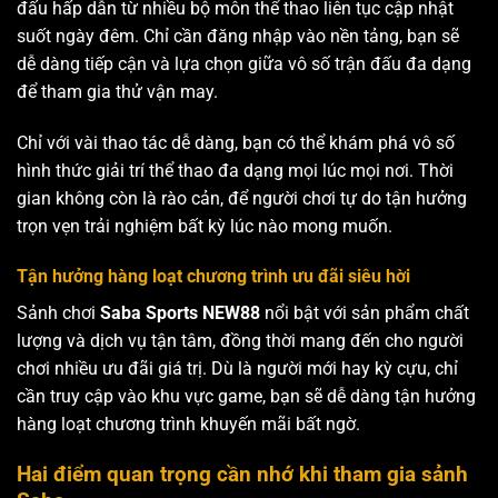
đấu hấp dẫn từ nhiều bộ môn thể thao liên tục cập nhật
suốt ngày đêm. Chỉ cần đăng nhập vào nền tảng, bạn sẽ
dễ dàng tiếp cận và lựa chọn giữa vô số trận đấu đa dạng
để tham gia thử vận may.
Chỉ với vài thao tác dễ dàng, bạn có thể khám phá vô số
hình thức giải trí thể thao đa dạng mọi lúc mọi nơi. Thời
gian không còn là rào cản, để người chơi tự do tận hưởng
trọn vẹn trải nghiệm bất kỳ lúc nào mong muốn.
Tận hưởng hàng loạt chương trình ưu đãi siêu hời
Sảnh chơi
Saba Sports NEW88
nổi bật với sản phẩm chất
lượng và dịch vụ tận tâm, đồng thời mang đến cho người
chơi nhiều ưu đãi giá trị. Dù là người mới hay kỳ cựu, chỉ
cần truy cập vào khu vực game, bạn sẽ dễ dàng tận hưởng
hàng loạt chương trình khuyến mãi bất ngờ.
Hai điểm quan trọng cần nhớ khi tham gia sảnh