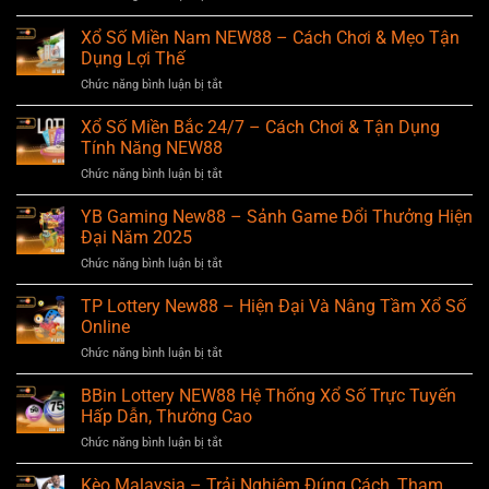
Lệ
Xổ
Thế
Hoàn
Số
Xổ Số Miền Nam NEW88 – Cách Chơi & Mẹo Tận
Giới
Trả
Miền
Đá
Dụng Lợi Thế
Cực
Trung
Gà
Hấp
Chức năng bình luận bị tắt
ở
NEW88
Hấp
Dẫn
Xổ
–
Dẫn
Số
Xổ Số Miền Bắc 24/7 – Cách Chơi & Tận Dụng
Từ
Nhất
Miền
Cách
Tính Năng NEW88
Năm
Nam
Chơi
2025
Chức năng bình luận bị tắt
ở
NEW88
Đến
Xổ
–
Mẹo
Số
YB Gaming New88 – Sảnh Game Đổi Thưởng Hiện
Cách
Chiến
Miền
Chơi
Đại Năm 2025
Thắng
Bắc
&
Chức năng bình luận bị tắt
ở
24/7
Mẹo
YB
–
Tận
Gaming
TP Lottery New88 – Hiện Đại Và Nâng Tầm Xổ Số
Cách
Dụng
New88
Chơi
Online
Lợi
–
&
Thế
Chức năng bình luận bị tắt
ở
Sảnh
Tận
TP
Game
Dụng
Lottery
BBin Lottery NEW88 Hệ Thống Xổ Số Trực Tuyến
Đổi
Tính
New88
Thưởng
Hấp Dẫn, Thưởng Cao
Năng
–
Hiện
NEW88
Chức năng bình luận bị tắt
ở
Hiện
Đại
BBin
Đại
Năm
Lottery
Kèo Malaysia – Trải Nghiệm Đúng Cách, Tham
Và
2025